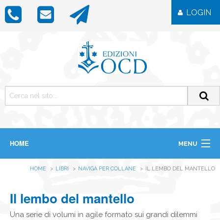
LOGIN
HOME
MENU
CHI SIAMO
HOME
LIBRI
NAVIGA PER COLLANE
IL LEMBO DEL MANTELLO
LIBRI
RIVISTE
ICONE
Il lembo del mantello
IMMAGINI
OGGETTISTICA
Una serie di volumi in agile formato sui grandi dilemmi