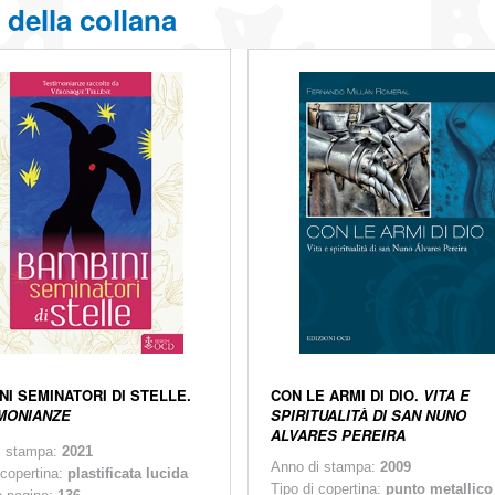
ri della collana
NI SEMINATORI DI STELLE.
CON LE ARMI DI DIO.
VITA E
MONIANZE
SPIRITUALITÀ DI SAN NUNO
ALVARES PEREIRA
i stampa:
2021
Anno di stampa:
2009
 copertina:
plastificata lucida
Tipo di copertina:
punto metallico