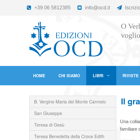
+39 06 5812385
info@ocd.it
Iscrizi
O Verb
voglio
HOME
CHI SIAMO
LIBRI
RIVISTE
Il gr
B. Vergine Maria del Monte Carmelo
San Giuseppe
Una collan
Teresa di Gesù
familiare 
Teresa Benedetta della Croce Edith