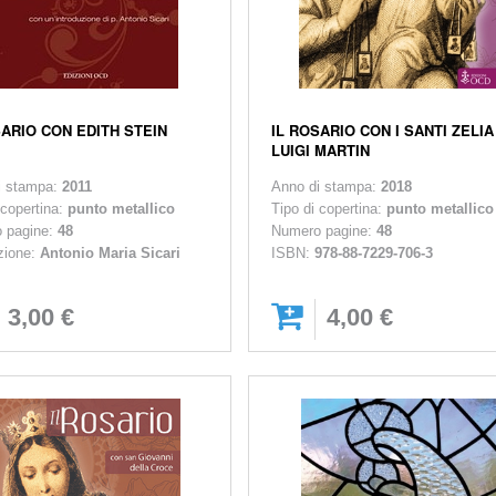
SARIO CON EDITH STEIN
IL ROSARIO CON I SANTI ZELIA
LUIGI MARTIN
i stampa:
2011
Anno di stampa:
2018
 copertina:
punto metallico
Tipo di copertina:
punto metallico
 pagine:
48
Numero pagine:
48
zione:
Antonio Maria Sicari
ISBN:
978-88-7229-706-3
3,00 €
4,00 €