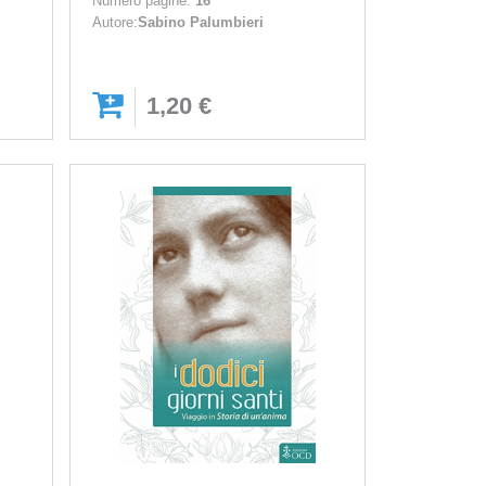
Numero pagine:
16
Autore:
Sabino Palumbieri
l
1,20 €