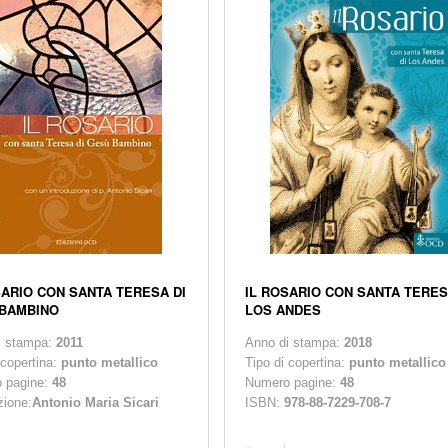
SARIO CON SANTA TERESA DI
IL ROSARIO CON SANTA TERES
BAMBINO
LOS ANDES
i stampa:
2011
Anno di stampa:
2018
 copertina:
punto metallico
Tipo di copertina:
punto metallico
 pagine:
48
Numero pagine:
48
zione:
Antonio Maria Sicari
ISBN:
978-88-7229-708-7