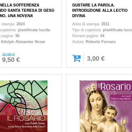
 NELLA SOFFERENZA
GUSTARE LA PAROLA.
DO SANTA TERESA DI GESÙ
INTRODUZIONE ALLA LECTIO
INO.
UNA NOVENA
DIVINA
i stampa:
2024
Anno di stampa:
2011
 copertina:
plastificata lucida
Tipo di copertina:
plastificata luci
 pagine:
96
Numero pagine:
44
:
Adolph Alexander Noser
Autore:
Roberto Fornara
10,00 €
3,00 €
9,50 €