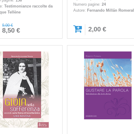
 pagine:
136
Numero pagine:
24
re:
Testimonianze raccolte da
Autore:
Fernando Millán Romera
que Tellène
9,00 €
2,00 €
8,50 €