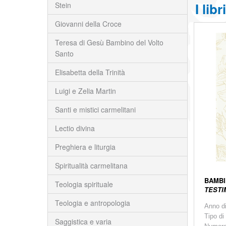
I lib
Stein
Giovanni della Croce
Teresa di Gesù Bambino del Volto
Santo
Elisabetta della Trinità
Luigi e Zelia Martin
Santi e mistici carmelitani
Lectio divina
Preghiera e liturgia
Spiritualità carmelitana
BAMBI
Teologia spirituale
TESTI
Teologia e antropologia
Anno d
Tipo di
Saggistica e varia