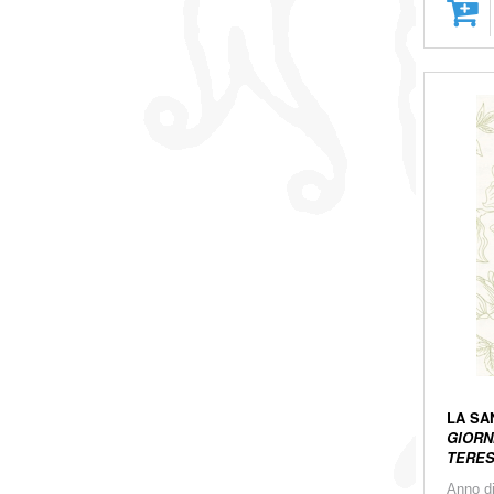
LA SA
GIORN
TERESA
Anno d