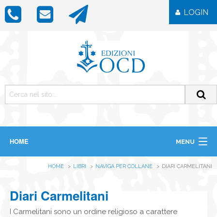
LOGIN
HOME
MENU
CHI SIAMO
HOME
LIBRI
NAVIGA PER COLLANE
DIARI CARMELITANI
LIBRI
RIVISTE
ICONE
Diari Carmelitani
IMMAGINI
OGGETTISTICA
I Carmelitani sono un ordine religioso a carattere