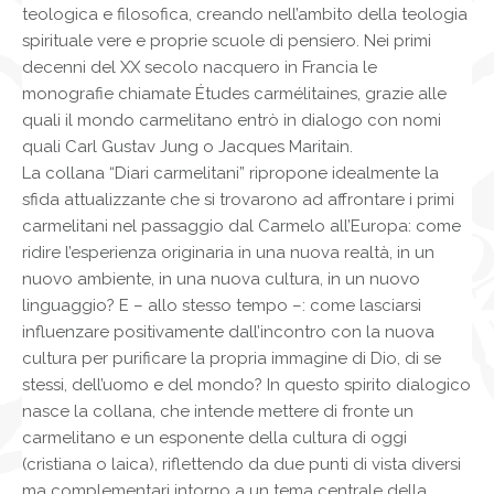
teologica e filosofica, creando nell’ambito della teologia
spirituale vere e proprie scuole di pensiero. Nei primi
decenni del XX secolo nacquero in Francia le
monografie chiamate Études carmélitaines, grazie alle
quali il mondo carmelitano entrò in dialogo con nomi
quali Carl Gustav Jung o Jacques Maritain.
La collana “Diari carmelitani” ripropone idealmente la
sfida attualizzante che si trovarono ad affrontare i primi
carmelitani nel passaggio dal Carmelo all’Europa: come
ridire l’esperienza originaria in una nuova realtà, in un
nuovo ambiente, in una nuova cultura, in un nuovo
linguaggio? E – allo stesso tempo –: come lasciarsi
influenzare positivamente dall’incontro con la nuova
cultura per purificare la propria immagine di Dio, di se
stessi, dell’uomo e del mondo? In questo spirito dialogico
nasce la collana, che intende mettere di fronte un
carmelitano e un esponente della cultura di oggi
(cristiana o laica), riflettendo da due punti di vista diversi
ma complementari intorno a un tema centrale della