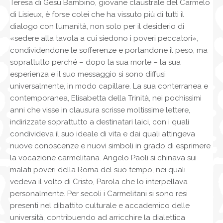
Teresa di Gesù Bambino, giovane claustrale del Carmelo
di Lisieux, è forse colei che ha vissuto più di tutti il
dialogo con l’umanità, non solo per il desiderio di
«sedere alla tavola a cui siedono i poveri peccatori»,
condividendone le sofferenze e portandone il peso, ma
soprattutto perché – dopo la sua morte – la sua
esperienza e il suo messaggio si sono diffusi
universalmente, in modo capillare. La sua conterranea e
contemporanea, Elisabetta della Trinità, nei pochissimi
anni che visse in clausura scrisse moltissime lettere,
indirizzate soprattutto a destinatari laici, con i quali
condivideva il suo ideale di vita e dai quali attingeva
nuove conoscenze e nuovi simboli in grado di esprimere
la vocazione carmelitana. Angelo Paoli si chinava sui
malati poveri della Roma del suo tempo, nei quali
vedeva il volto di Cristo, Parola che lo interpellava
personalmente. Per secoli i Carmelitani si sono resi
presenti nel dibattito culturale e accademico delle
università, contribuendo ad arricchire la dialettica