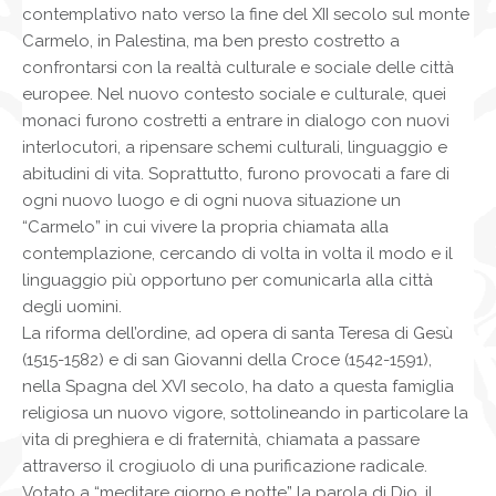
NEWS
contemplativo nato verso la fine del XII secolo sul monte
CONTATTI
Carmelo, in Palestina, ma ben presto costretto a
0
confrontarsi con la realtà culturale e sociale delle città
europee. Nel nuovo contesto sociale e culturale, quei
monaci furono costretti a entrare in dialogo con nuovi
interlocutori, a ripensare schemi culturali, linguaggio e
abitudini di vita. Soprattutto, furono provocati a fare di
ogni nuovo luogo e di ogni nuova situazione un
“Carmelo” in cui vivere la propria chiamata alla
contemplazione, cercando di volta in volta il modo e il
linguaggio più opportuno per comunicarla alla città
degli uomini.
La riforma dell’ordine, ad opera di santa Teresa di Gesù
(1515-1582) e di san Giovanni della Croce (1542-1591),
nella Spagna del XVI secolo, ha dato a questa famiglia
religiosa un nuovo vigore, sottolineando in particolare la
vita di preghiera e di fraternità, chiamata a passare
attraverso il crogiuolo di una purificazione radicale.
Votato a “meditare giorno e notte” la parola di Dio, il