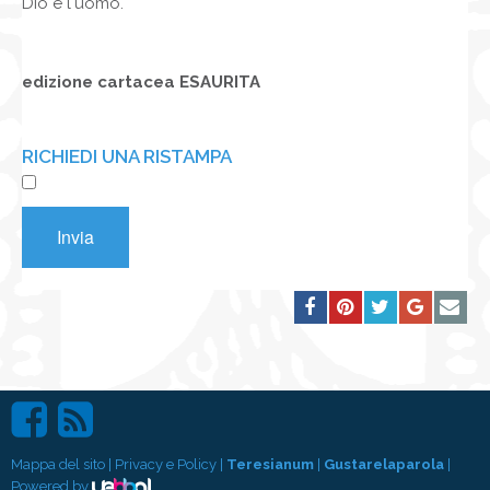
Dio e l'uomo.
edizione cartacea ESAURITA
RICHIEDI UNA RISTAMPA
Invia
Mappa del sito
|
Privacy e Policy
|
Teresianum
|
Gustarelaparola
|
Powered by