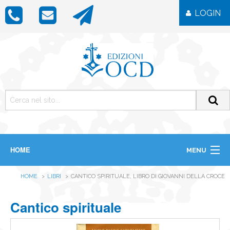
LOGIN
HOME
MENU
CHI SIAMO
HOME
LIBRI
CANTICO SPIRITUALE, LIBRO DI GIOVANNI DELLA CROCE
LIBRI
RIVISTE
ICONE
Cantico spirituale
IMMAGINI
OGGETTISTICA