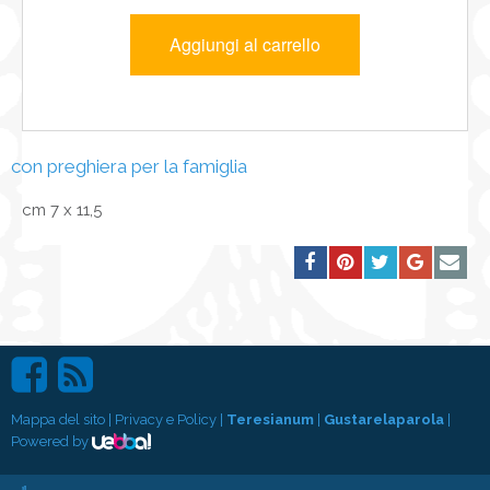
con preghiera per la famiglia
cm 7 x 11,5
Mappa del sito
|
Privacy e Policy
|
Teresianum
|
Gustarelaparola
|
Powered by