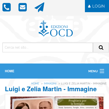
LOGIN
HOME
MENU
CHI SIAMO
HOME
IMMAGINI
LUIGI E ZELIA MARTIN - IMMAGINE
LIBRI
Luigi e Zelia Martin - Immagine
RIVISTE
ICONE
IMMAGINI
OGGETTISTICA