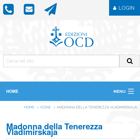
LOGIN
HOME
MENU
CHI SIAMO
HOME
ICONE
MADONNA DELLA TENEREZZA VLADIMIRSKAJA
LIBRI
RIVISTE
ICONE
Madonna della Tenerezza
IMMAGINI
Vladimirskaja
OGGETTISTICA